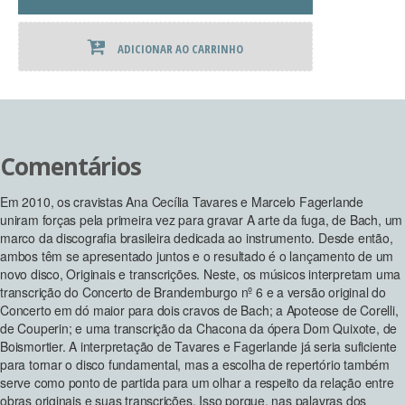
Originais
ADICIONAR AO CARRINHO
e
Transcrições
quantidade
Comentários
Em 2010, os cravistas Ana Cecília Tavares e Marcelo Fagerlande
uniram forças pela primeira vez para gravar A arte da fuga, de Bach, um
marco da discografia brasileira dedicada ao instrumento. Desde então,
ambos têm se apresentado juntos e o resultado é o lançamento de um
novo disco, Originais e transcrições. Neste, os músicos interpretam uma
transcrição do Concerto de Brandemburgo nº 6 e a versão original do
Concerto em dó maior para dois cravos de Bach; a Apoteose de Corelli,
de Couperin; e uma transcrição da Chacona da ópera Dom Quixote, de
Boismortier. A interpretação de Tavares e Fagerlande já seria suficiente
para tornar o disco fundamental, mas a escolha de repertório também
serve como ponto de partida para um olhar a respeito da relação entre
obras originais e suas transcrições. Isso porque, nas palavras dos