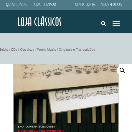
QUEM SOMOS
COMO COMPRAR
MINHA CONTA
MEUS PEDIDOS
Loja
Clássicos
Início
/
CDs
/
Clássicos
/
World Music
/ Originais e Transcrições