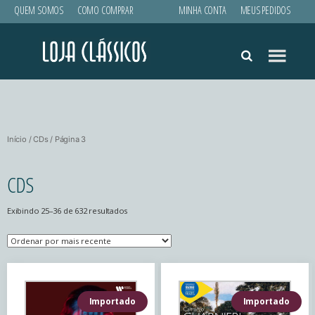
QUEM SOMOS
COMO COMPRAR
MINHA CONTA
MEUS PEDIDOS
Loja
Clássicos
Início
/
CDs
/ Página 3
CDS
Classificado
Exibindo 25–36 de 632 resultados
por
mais
recente
Importado
Importado