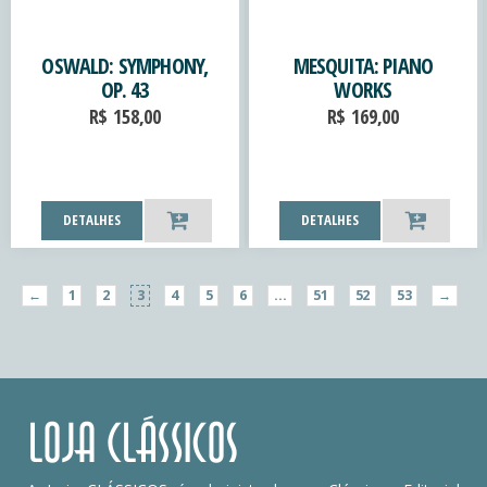
OSWALD: SYMPHONY,
MESQUITA: PIANO
OP. 43
WORKS
R$
158,00
R$
169,00
DETALHES
DETALHES
←
1
2
3
4
5
6
…
51
52
53
→